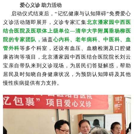
爱心义诊
助力活动
启动仪式结束后，
“记忆健康与认知障碍”免费爱心
义诊活动随即展开，义诊专家汇集
北京潘家园中西医
结合医院及医联体上级单位
—清华大学附属垂杨柳医
院的专家团队，
涵盖
心内科、老年病科、中医科、血
管外科
等多个科室，还设有血压、血糖检测及口腔健
康咨询
等项目，北京潘家园中西医结合医院院长刘云
宝亲自带队来到义诊现场，为居民们答疑解惑，帮助
居民及时知晓自身健康状况，为预防认知障碍及其他
慢性疾病提供有力支持。