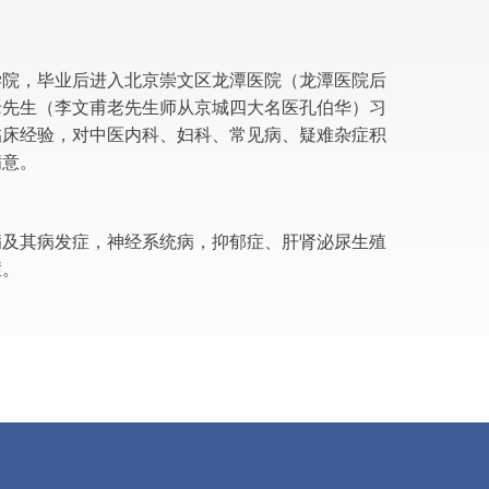
学院，毕业后进入北京崇文区龙潭医院（龙潭医院后
老先生（李文甫老先生师从京城四大名医孔伯华）习
临床经验，对中医内科、妇科、常见病、疑难杂症积
满意。
病及其病发症，神经系统病，抑郁症、肝肾泌尿生殖
症。