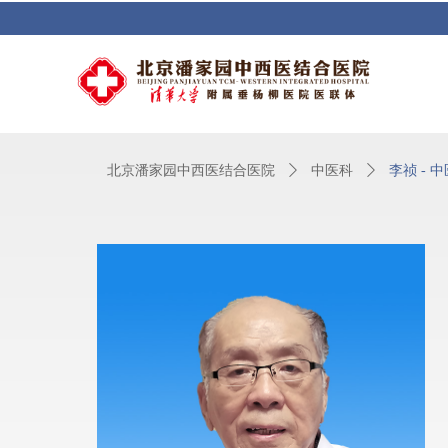
北京潘家园中西医结合医院
ꄲ
中医科
ꄲ
李祯 - 