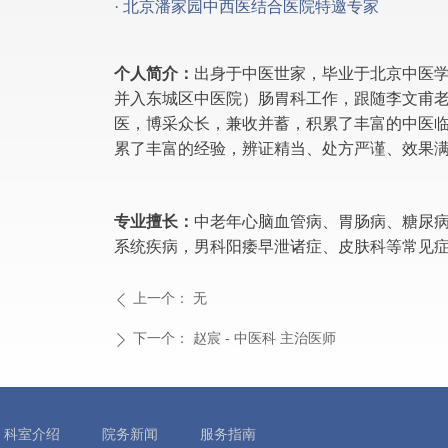
· 北京潘家园中西医结合医院特邀专家
个人简介：
出身于中医世家，毕业于北京中医
并入东城区中医院）肠胃科工作，跟随李文甫
医，博采众长，兼收并蓄，积累了丰富的中医
累了丰富的经验，辨证精当、处方严谨、效果
专业擅长：
中老年心脑血管病、胃肠病、糖尿
系统疾病，男科阳痿早泄诸症、皮肤科等常见
上一个：
无
ꄴ
下一个：
赵宸 - 中医科 主治医师
ꄲ
科室介绍
院务新闻
服务指南