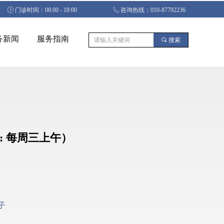
ꂂ
门诊时间：08:00 - 18:00
ꂅ
咨询热线：010-87792236
务新闻
服务指南
끠
搜索
: 每周三上午）
子