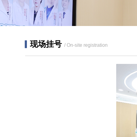
▎
现场挂号
/ On-site registration